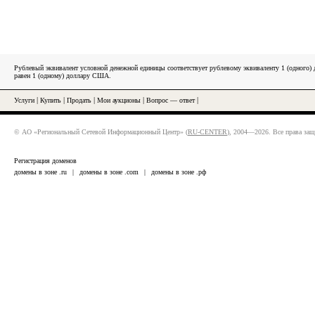
Рублевый эквивалент условной денежной единицы соответствует рублевому эквиваленту 1 (одного
равен 1 (одному) доллару США.
Услуги
|
Купить
|
Продать
|
Мои аукционы
|
Вопрос — ответ
|
© АО «Региональный Сетевой Информационный Центр» (
RU-CENTER
), 2004—2026. Все права за
Регистрация доменов
домены в зоне .ru
|
домены в зоне .com
|
домены в зоне .рф