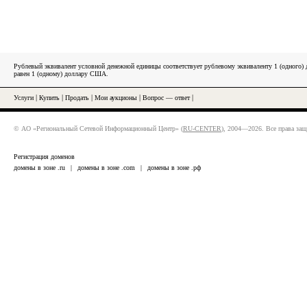
Рублевый эквивалент условной денежной единицы соответствует рублевому эквиваленту 1 (одного
равен 1 (одному) доллару США.
Услуги
|
Купить
|
Продать
|
Мои аукционы
|
Вопрос — ответ
|
© АО «Региональный Сетевой Информационный Центр» (
RU-CENTER
), 2004—2026. Все права за
Регистрация доменов
домены в зоне .ru
|
домены в зоне .com
|
домены в зоне .рф