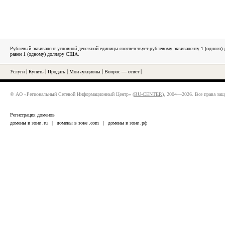
Рублевый эквивалент условной денежной единицы соответствует рублевому эквиваленту 1 (одного
равен 1 (одному) доллару США.
Услуги
|
Купить
|
Продать
|
Мои аукционы
|
Вопрос — ответ
|
© АО «Региональный Сетевой Информационный Центр» (
RU-CENTER
), 2004—2026. Все права за
Регистрация доменов
домены в зоне .ru
|
домены в зоне .com
|
домены в зоне .рф