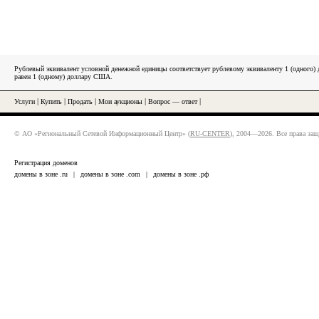
Рублевый эквивалент условной денежной единицы соответствует рублевому эквиваленту 1 (одного
равен 1 (одному) доллару США.
Услуги
|
Купить
|
Продать
|
Мои аукционы
|
Вопрос — ответ
|
© АО «Региональный Сетевой Информационный Центр» (
RU-CENTER
), 2004—2026. Все права за
Регистрация доменов
домены в зоне .ru
|
домены в зоне .com
|
домены в зоне .рф