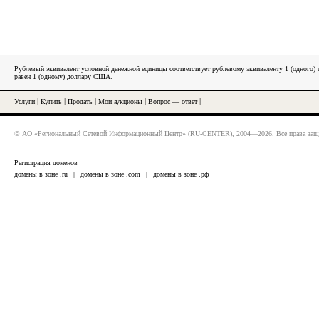
Рублевый эквивалент условной денежной единицы соответствует рублевому эквиваленту 1 (одного
равен 1 (одному) доллару США.
Услуги
|
Купить
|
Продать
|
Мои аукционы
|
Вопрос — ответ
|
© АО «Региональный Сетевой Информационный Центр» (
RU-CENTER
), 2004—2026. Все права за
Регистрация доменов
домены в зоне .ru
|
домены в зоне .com
|
домены в зоне .рф