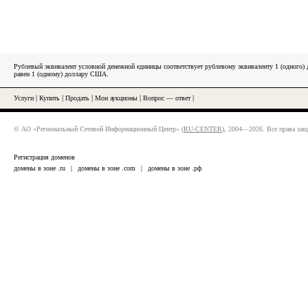
Рублевый эквивалент условной денежной единицы соответствует рублевому эквиваленту 1 (одного
равен 1 (одному) доллару США.
Услуги
|
Купить
|
Продать
|
Мои аукционы
|
Вопрос — ответ
|
© АО «Региональный Сетевой Информационный Центр» (
RU-CENTER
), 2004—2026. Все права за
Регистрация доменов
домены в зоне .ru
|
домены в зоне .com
|
домены в зоне .рф