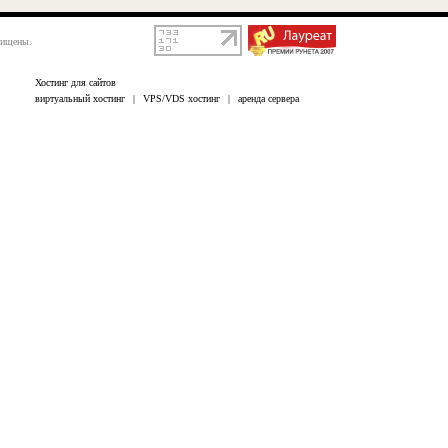
щищены.
Хостинг для сайтов
виртуальный хостинг
|
VPS/VDS хостинг
|
аренда сервера