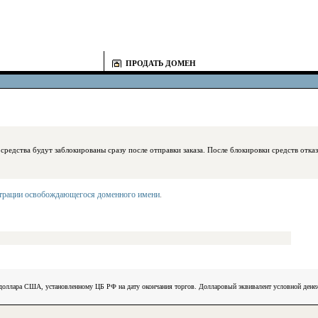
ПРОДАТЬ ДОМЕН
блокированы сразу после отправки заказа. После блокировки средств отказаться
страции освобождающегося доменного имени
.
) доллара США, установленному ЦБ РФ на дату окончания торгов. Долларовый эквивалент условной ден