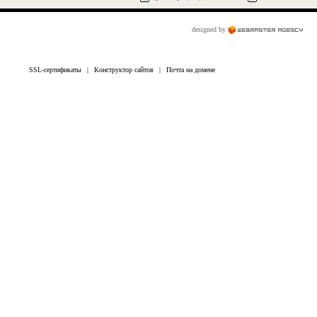
designed by
SSL-сертификаты
|
Конструктор сайтов
|
Почта на домене