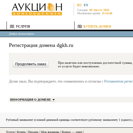
RU
EN
Сегодня:
08 Август 2026
Московское время:
11:14:48
УСЛУГИ
КУПИТЬ ДОМЕН
Добро пожаловать
Регистрация домена dgkh.ru
При наличии или поступлении достаточной суммы, средства будут за
от услуги будет невозможно.
Делая заказ, Вы подтверждаете, что ознакомились и согласны с
Регламентом реги
ИНФОРМАЦИЯ О ДОМЕНЕ
Рублевый эквивалент условной денежной единицы соответствует рублевому эквиваленту 1 (одного
Услуги
|
Купить
|
Продать
|
Мои аукционы
|
Вопрос — ответ
|