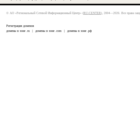
© АО «Региональный Сетевой Информационный Центр» (
RU-CENTER
), 2004—2026. Все права за
Регистрация доменов
домены в зоне .ru
|
домены в зоне .com
|
домены в зоне .рф