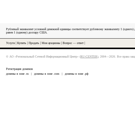
Рублевый эквивалент условной денежной единицы соответствует рублевому эквиваленту 1 (одного
равен 1 (одному) доллару США.
Услуги
|
Купить
|
Продать
|
Мои аукционы
|
Вопрос — ответ
|
© АО «Региональный Сетевой Информационный Центр» (
RU-CENTER
), 2004—2026. Все права за
Регистрация доменов
домены в зоне .ru
|
домены в зоне .com
|
домены в зоне .рф