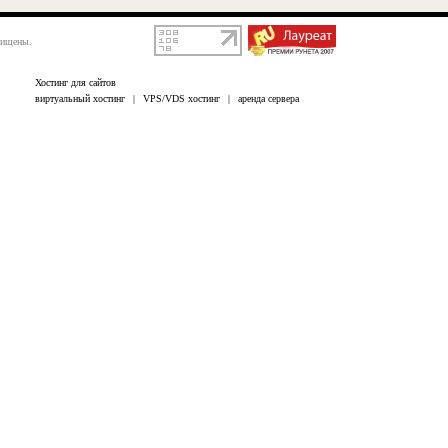
щищены.
Хостинг для сайтов
виртуальный хостинг
|
VPS/VDS хостинг
|
аренда сервера