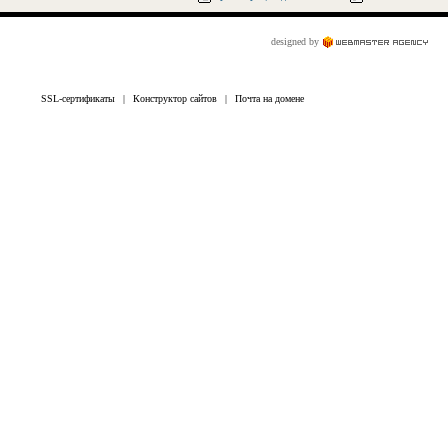
designed by
SSL-сертификаты
|
Конструктор сайтов
|
Почта на домене