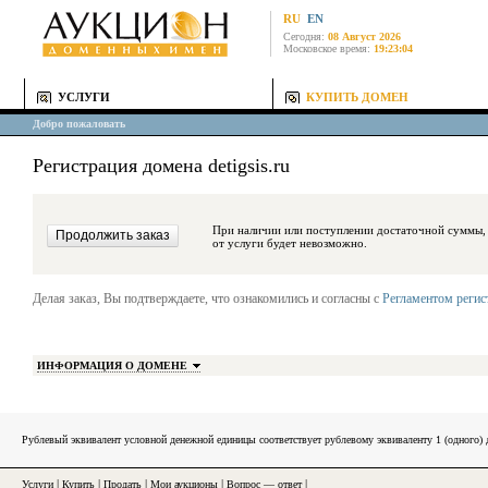
RU
EN
Сегодня:
08 Август 2026
Московское время:
19:23:04
УСЛУГИ
КУПИТЬ ДОМЕН
Добро пожаловать
Регистрация домена detigsis.ru
При наличии или поступлении достаточной суммы, средства будут за
от услуги будет невозможно.
Делая заказ, Вы подтверждаете, что ознакомились и согласны с
Регламентом реги
ИНФОРМАЦИЯ О ДОМЕНЕ
Рублевый эквивалент условной денежной единицы соответствует рублевому эквиваленту 1 (одного
Услуги
|
Купить
|
Продать
|
Мои аукционы
|
Вопрос — ответ
|