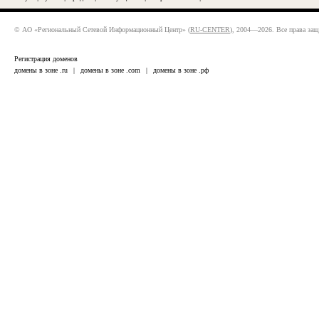
© АО «Региональный Сетевой Информационный Центр» (
RU-CENTER
), 2004—2026. Все права за
Регистрация доменов
домены в зоне .ru
|
домены в зоне .com
|
домены в зоне .рф