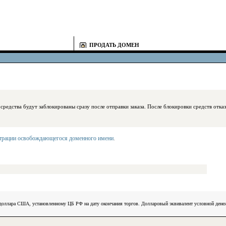
ПРОДАТЬ ДОМЕН
блокированы сразу после отправки заказа. После блокировки средств отказаться
страции освобождающегося доменного имени
.
) доллара США, установленному ЦБ РФ на дату окончания торгов. Долларовый эквивалент условной ден