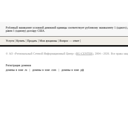
Рублевый эквивалент условной денежной единицы соответствует рублевому эквиваленту 1 (одного
равен 1 (одному) доллару США.
Услуги
|
Купить
|
Продать
|
Мои аукционы
|
Вопрос — ответ
|
© АО «Региональный Сетевой Информационный Центр» (
RU-CENTER
), 2004—2026. Все права за
Регистрация доменов
домены в зоне .ru
|
домены в зоне .com
|
домены в зоне .рф