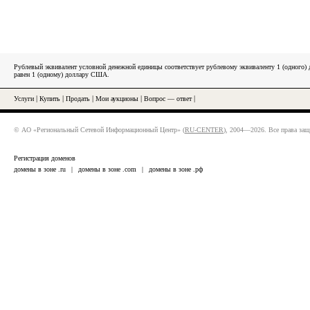
Рублевый эквивалент условной денежной единицы соответствует рублевому эквиваленту 1 (одного
равен 1 (одному) доллару США.
Услуги
|
Купить
|
Продать
|
Мои аукционы
|
Вопрос — ответ
|
© АО «Региональный Сетевой Информационный Центр» (
RU-CENTER
), 2004—2026. Все права за
Регистрация доменов
домены в зоне .ru
|
домены в зоне .com
|
домены в зоне .рф