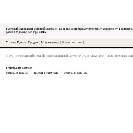
Рублевый эквивалент условной денежной единицы соответствует рублевому эквиваленту 1 (одного
равен 1 (одному) доллару США.
Услуги
|
Купить
|
Продать
|
Мои аукционы
|
Вопрос — ответ
|
© АО «Региональный Сетевой Информационный Центр» (
RU-CENTER
), 2004—2026. Все права за
Регистрация доменов
домены в зоне .ru
|
домены в зоне .com
|
домены в зоне .рф