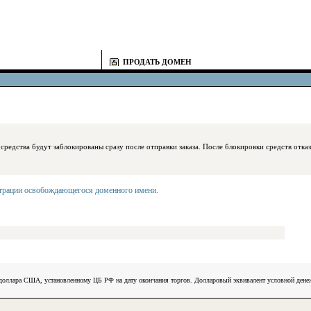
ПРОДАТЬ ДОМЕН
блокированы сразу после отправки заказа. После блокировки средств отказаться
страции освобождающегося доменного имени
.
) доллара США, установленному ЦБ РФ на дату окончания торгов. Долларовый эквивалент условной ден