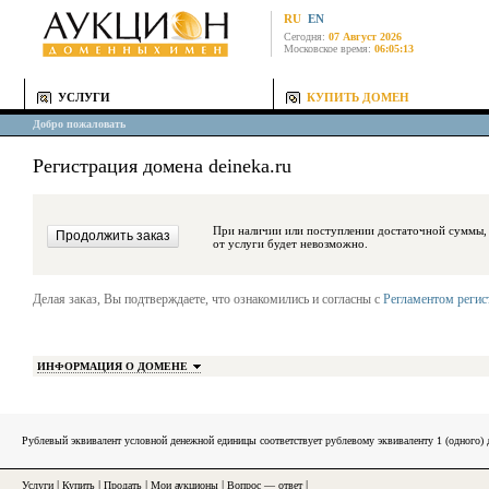
RU
EN
Сегодня:
07 Август 2026
Московское время:
06:05:13
УСЛУГИ
КУПИТЬ ДОМЕН
Добро пожаловать
Регистрация домена deineka.ru
При наличии или поступлении достаточной суммы, средства будут за
от услуги будет невозможно.
Делая заказ, Вы подтверждаете, что ознакомились и согласны с
Регламентом реги
ИНФОРМАЦИЯ О ДОМЕНЕ
Рублевый эквивалент условной денежной единицы соответствует рублевому эквиваленту 1 (одного
Услуги
|
Купить
|
Продать
|
Мои аукционы
|
Вопрос — ответ
|