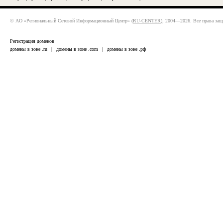
© АО «Региональный Сетевой Информационный Центр» (
RU-CENTER
), 2004—2026. Все права за
Регистрация доменов
домены в зоне .ru
|
домены в зоне .com
|
домены в зоне .рф