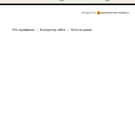
designed by
SSL-сертификаты
|
Конструктор сайтов
|
Почта на домене