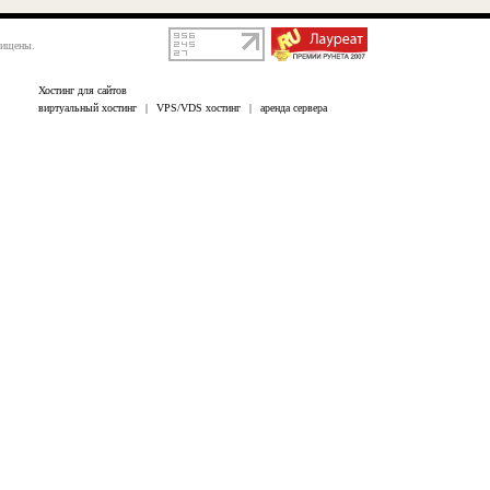
щищены.
Хостинг для сайтов
виртуальный хостинг
|
VPS/VDS хостинг
|
аренда сервера