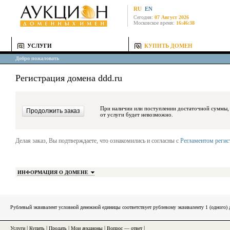
RU
EN
Сегодня:
07 Август 2026
Московское время:
16:46:38
УСЛУГИ
КУПИТЬ ДОМЕН
Добро пожаловать
Регистрация домена ddd.ru
При наличии или поступлении достаточной суммы, средства будут за
от услуги будет невозможно.
Делая заказ, Вы подтверждаете, что ознакомились и согласны с
Регламентом реги
ИНФОРМАЦИЯ О ДОМЕНЕ
Рублевый эквивалент условной денежной единицы соответствует рублевому эквиваленту 1 (одного
Услуги
|
Купить
|
Продать
|
Мои аукционы
|
Вопрос — ответ
|