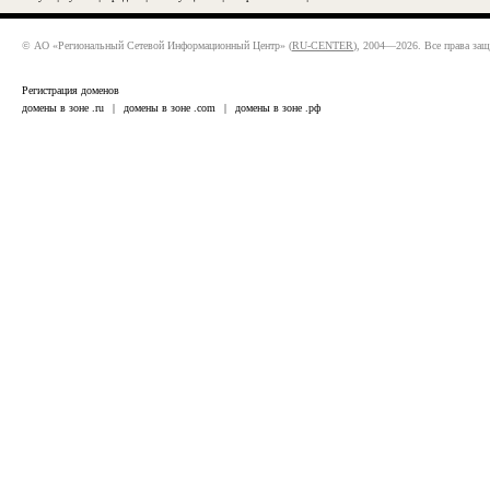
© АО «Региональный Сетевой Информационный Центр» (
RU-CENTER
), 2004—2026. Все права за
Регистрация доменов
домены в зоне .ru
|
домены в зоне .com
|
домены в зоне .рф