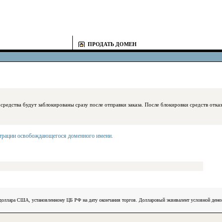
ПРОДАТЬ ДОМЕН
блокированы сразу после отправки заказа. После блокировки средств отказаться
страции освобождающегося доменного имени
.
) доллара США, установленному ЦБ РФ на дату окончания торгов. Долларовый эквивалент условной ден