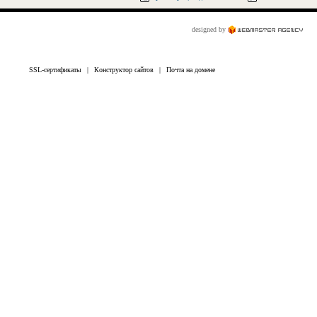
designed by
SSL-сертификаты
|
Конструктор сайтов
|
Почта на домене