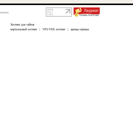
щищены.
Хостинг для сайтов
виртуальный хостинг
|
VPS/VDS хостинг
|
аренда сервера