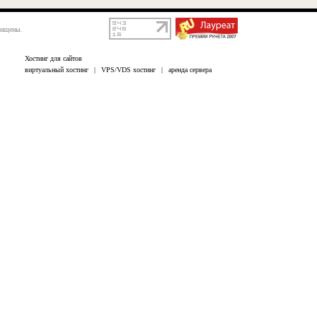
щищены.
Хостинг для сайтов
виртуальный хостинг
|
VPS/VDS хостинг
|
аренда сервера