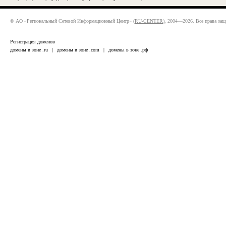
© АО «Региональный Сетевой Информационный Центр» (
RU-CENTER
), 2004—2026. Все права за
Регистрация доменов
домены в зоне .ru
|
домены в зоне .com
|
домены в зоне .рф