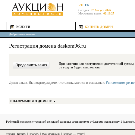
RU
EN
Сегодня:
07 Август 2026
Московское время:
02:19:27
УСЛУГИ
КУПИТЬ ДОМЕН
Добро пожаловать
Регистрация домена daskom96.ru
При наличии или поступлении достаточной суммы, средства будут за
от услуги будет невозможно.
Делая заказ, Вы подтверждаете, что ознакомились и согласны с
Регламентом реги
ИНФОРМАЦИЯ О ДОМЕНЕ
Рублевый эквивалент условной денежной единицы соответствует рублевому эквиваленту 1 (одного
Услуги
|
Купить
|
Продать
|
Мои аукционы
|
Вопрос — ответ
|