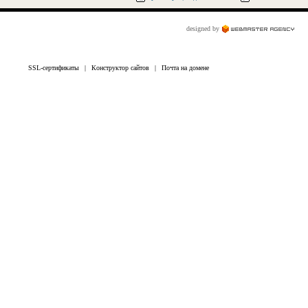
designed by
SSL-сертификаты
|
Конструктор сайтов
|
Почта на домене