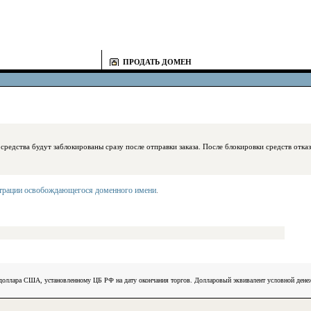
ПРОДАТЬ ДОМЕН
блокированы сразу после отправки заказа. После блокировки средств отказаться
страции освобождающегося доменного имени
.
) доллара США, установленному ЦБ РФ на дату окончания торгов. Долларовый эквивалент условной ден