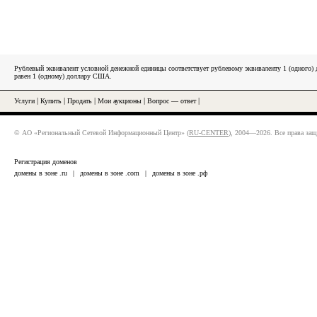
Рублевый эквивалент условной денежной единицы соответствует рублевому эквиваленту 1 (одного
равен 1 (одному) доллару США.
Услуги
|
Купить
|
Продать
|
Мои аукционы
|
Вопрос — ответ
|
© АО «Региональный Сетевой Информационный Центр» (
RU-CENTER
), 2004—2026. Все права за
Регистрация доменов
домены в зоне .ru
|
домены в зоне .com
|
домены в зоне .рф