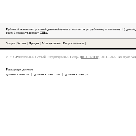
Рублевый эквивалент условной денежной единицы соответствует рублевому эквиваленту 1 (одного
равен 1 (одному) доллару США.
Услуги
|
Купить
|
Продать
|
Мои аукционы
|
Вопрос — ответ
|
© АО «Региональный Сетевой Информационный Центр» (
RU-CENTER
), 2004—2026. Все права за
Регистрация доменов
домены в зоне .ru
|
домены в зоне .com
|
домены в зоне .рф