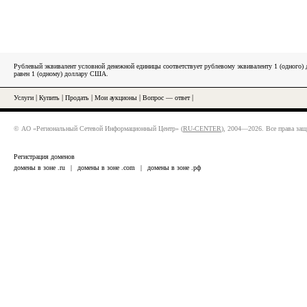
Рублевый эквивалент условной денежной единицы соответствует рублевому эквиваленту 1 (одного
равен 1 (одному) доллару США.
Услуги
|
Купить
|
Продать
|
Мои аукционы
|
Вопрос — ответ
|
© АО «Региональный Сетевой Информационный Центр» (
RU-CENTER
), 2004—2026. Все права за
Регистрация доменов
домены в зоне .ru
|
домены в зоне .com
|
домены в зоне .рф