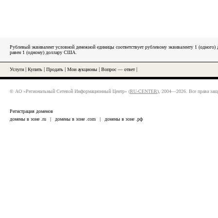
Рублевый эквивалент условной денежной единицы соответствует рублевому эквиваленту 1 (одного
равен 1 (одному) доллару США.
Услуги
|
Купить
|
Продать
|
Мои аукционы
|
Вопрос — ответ
|
© АО «Региональный Сетевой Информационный Центр» (
RU-CENTER
), 2004—2026. Все права за
Регистрация доменов
домены в зоне .ru
|
домены в зоне .com
|
домены в зоне .рф