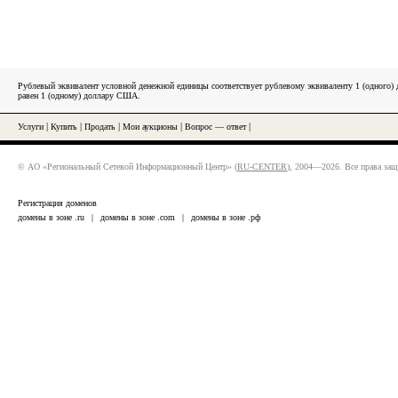
Рублевый эквивалент условной денежной единицы соответствует рублевому эквиваленту 1 (одного
равен 1 (одному) доллару США.
Услуги
|
Купить
|
Продать
|
Мои аукционы
|
Вопрос — ответ
|
© АО «Региональный Сетевой Информационный Центр» (
RU-CENTER
), 2004—2026. Все права за
Регистрация доменов
домены в зоне .ru
|
домены в зоне .com
|
домены в зоне .рф