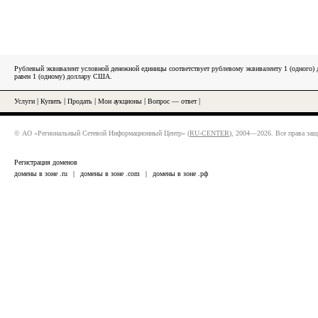
Рублевый эквивалент условной денежной единицы соответствует рублевому эквиваленту 1 (одного
равен 1 (одному) доллару США.
Услуги
|
Купить
|
Продать
|
Мои аукционы
|
Вопрос — ответ
|
© АО «Региональный Сетевой Информационный Центр» (
RU-CENTER
), 2004—2026. Все права за
Регистрация доменов
домены в зоне .ru
|
домены в зоне .com
|
домены в зоне .рф