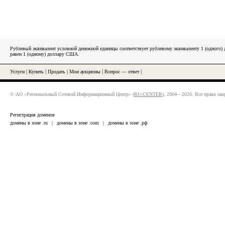
Рублевый эквивалент условной денежной единицы соответствует рублевому эквиваленту 1 (одного
равен 1 (одному) доллару США.
Услуги
|
Купить
|
Продать
|
Мои аукционы
|
Вопрос — ответ
|
© АО «Региональный Сетевой Информационный Центр» (
RU-CENTER
), 2004—2026. Все права за
Регистрация доменов
домены в зоне .ru
|
домены в зоне .com
|
домены в зоне .рф