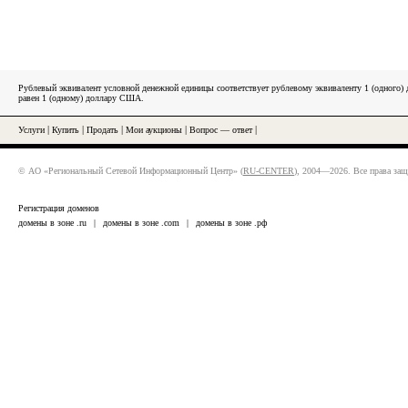
Рублевый эквивалент условной денежной единицы соответствует рублевому эквиваленту 1 (одного
равен 1 (одному) доллару США.
Услуги
|
Купить
|
Продать
|
Мои аукционы
|
Вопрос — ответ
|
© АО «Региональный Сетевой Информационный Центр» (
RU-CENTER
), 2004—2026. Все права за
Регистрация доменов
домены в зоне .ru
|
домены в зоне .com
|
домены в зоне .рф