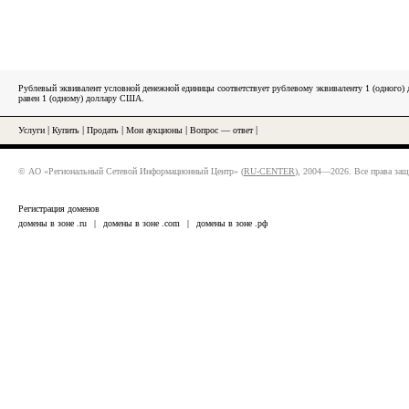
Рублевый эквивалент условной денежной единицы соответствует рублевому эквиваленту 1 (одного
равен 1 (одному) доллару США.
Услуги
|
Купить
|
Продать
|
Мои аукционы
|
Вопрос — ответ
|
© АО «Региональный Сетевой Информационный Центр» (
RU-CENTER
), 2004—2026. Все права за
Регистрация доменов
домены в зоне .ru
|
домены в зоне .com
|
домены в зоне .рф