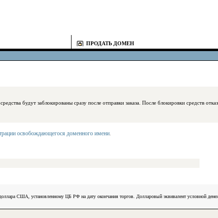
ПРОДАТЬ ДОМЕН
блокированы сразу после отправки заказа. После блокировки средств отказаться
страции освобождающегося доменного имени
.
) доллара США, установленному ЦБ РФ на дату окончания торгов. Долларовый эквивалент условной ден