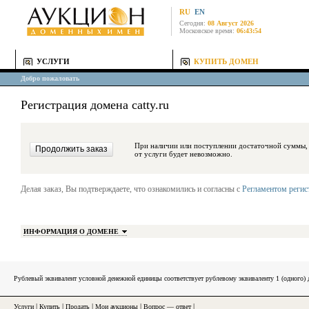
RU
EN
Сегодня:
08 Август 2026
Московское время:
06:43:54
УСЛУГИ
КУПИТЬ ДОМЕН
Добро пожаловать
Регистрация домена catty.ru
При наличии или поступлении достаточной суммы, средства будут за
от услуги будет невозможно.
Делая заказ, Вы подтверждаете, что ознакомились и согласны с
Регламентом реги
ИНФОРМАЦИЯ О ДОМЕНЕ
Рублевый эквивалент условной денежной единицы соответствует рублевому эквиваленту 1 (одного
Услуги
|
Купить
|
Продать
|
Мои аукционы
|
Вопрос — ответ
|