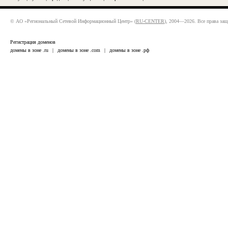
© АО «Региональный Сетевой Информационный Центр» (
RU-CENTER
), 2004—2026. Все права за
Регистрация доменов
домены в зоне .ru
|
домены в зоне .com
|
домены в зоне .рф