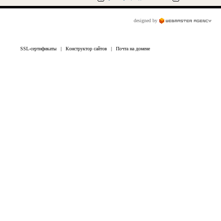
designed by
SSL-сертификаты
|
Конструктор сайтов
|
Почта на домене