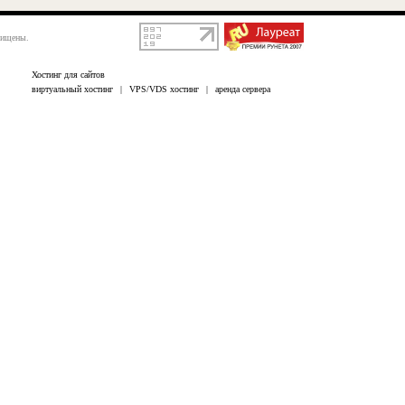
щищены.
Хостинг для сайтов
виртуальный хостинг
|
VPS/VDS хостинг
|
аренда сервера