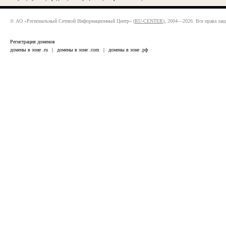
© АО «Региональный Сетевой Информационный Центр» (
RU-CENTER
), 2004—2026. Все права за
Регистрация доменов
домены в зоне .ru
|
домены в зоне .com
|
домены в зоне .рф