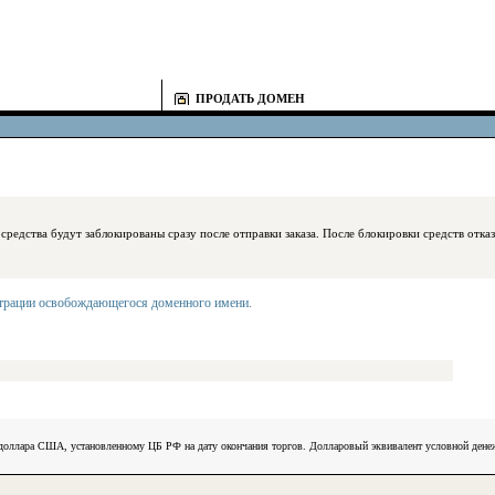
ПРОДАТЬ ДОМЕН
блокированы сразу после отправки заказа. После блокировки средств отказаться
страции освобождающегося доменного имени
.
) доллара США, установленному ЦБ РФ на дату окончания торгов. Долларовый эквивалент условной ден