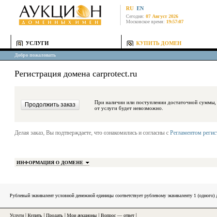
RU
EN
Сегодня:
07 Август 2026
Московское время:
19:57:07
УСЛУГИ
КУПИТЬ ДОМЕН
Добро пожаловать
Регистрация домена carprotect.ru
При наличии или поступлении достаточной суммы, средства будут за
от услуги будет невозможно.
Делая заказ, Вы подтверждаете, что ознакомились и согласны с
Регламентом реги
ИНФОРМАЦИЯ О ДОМЕНЕ
Рублевый эквивалент условной денежной единицы соответствует рублевому эквиваленту 1 (одного
Услуги
|
Купить
|
Продать
|
Мои аукционы
|
Вопрос — ответ
|