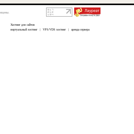
щищены.
Хостинг для сайтов
виртуальный хостинг
|
VPS/VDS хостинг
|
аренда сервера