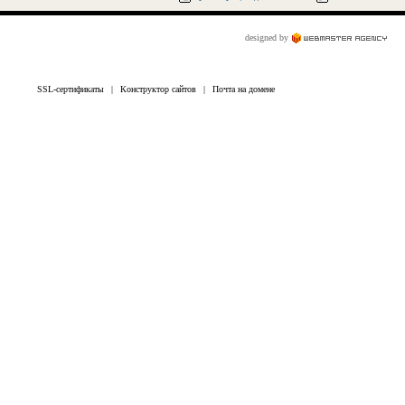
designed by
SSL-сертификаты
|
Конструктор сайтов
|
Почта на домене