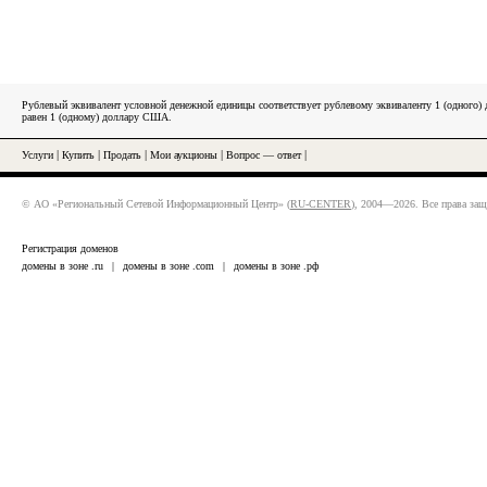
Рублевый эквивалент условной денежной единицы соответствует рублевому эквиваленту 1 (одного
равен 1 (одному) доллару США.
Услуги
|
Купить
|
Продать
|
Мои аукционы
|
Вопрос — ответ
|
© АО «Региональный Сетевой Информационный Центр» (
RU-CENTER
), 2004—2026. Все права за
Регистрация доменов
домены в зоне .ru
|
домены в зоне .com
|
домены в зоне .рф