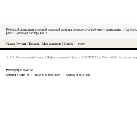
Рублевый эквивалент условной денежной единицы соответствует рублевому эквиваленту 1 (одного
равен 1 (одному) доллару США.
Услуги
|
Купить
|
Продать
|
Мои аукционы
|
Вопрос — ответ
|
© АО «Региональный Сетевой Информационный Центр» (
RU-CENTER
), 2004—2026. Все права за
Регистрация доменов
домены в зоне .ru
|
домены в зоне .com
|
домены в зоне .рф