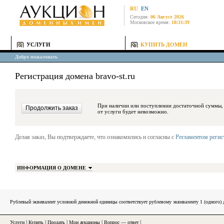
RU
EN
Сегодня:
06 Август 2026
Московское время:
18:31:39
УСЛУГИ
КУПИТЬ ДОМЕН
Добро пожаловать
Регистрация домена bravo-st.ru
При наличии или поступлении достаточной суммы, средства будут за
от услуги будет невозможно.
Делая заказ, Вы подтверждаете, что ознакомились и согласны с
Регламентом реги
ИНФОРМАЦИЯ О ДОМЕНЕ
Рублевый эквивалент условной денежной единицы соответствует рублевому эквиваленту 1 (одного
Услуги
|
Купить
|
Продать
|
Мои аукционы
|
Вопрос — ответ
|