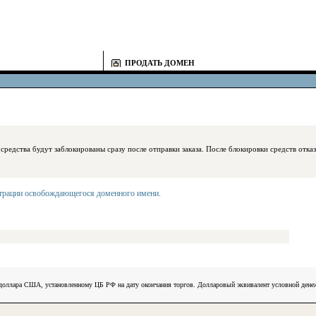
ПРОДАТЬ ДОМЕН
блокированы сразу после отправки заказа. После блокировки средств отказаться
страции освобождающегося доменного имени
.
) доллара США, установленному ЦБ РФ на дату окончания торгов. Долларовый эквивалент условной ден