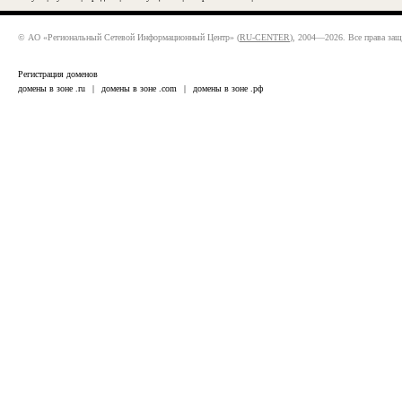
© АО «Региональный Сетевой Информационный Центр» (
RU-CENTER
), 2004—2026. Все права за
Регистрация доменов
домены в зоне .ru
|
домены в зоне .com
|
домены в зоне .рф