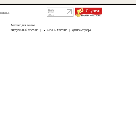
щищены.
Хостинг для сайтов
виртуальный хостинг
|
VPS/VDS хостинг
|
аренда сервера