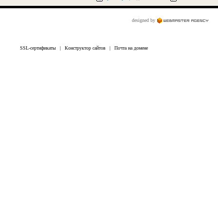
designed by
SSL-сертификаты
|
Конструктор сайтов
|
Почта на домене