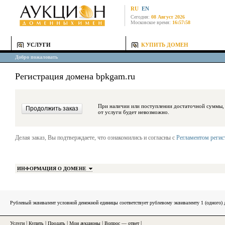
RU
EN
Сегодня:
08 Август 2026
Московское время:
16:57:58
УСЛУГИ
КУПИТЬ ДОМЕН
Добро пожаловать
Регистрация домена bpkgam.ru
При наличии или поступлении достаточной суммы, средства будут за
от услуги будет невозможно.
Делая заказ, Вы подтверждаете, что ознакомились и согласны с
Регламентом реги
ИНФОРМАЦИЯ О ДОМЕНЕ
Рублевый эквивалент условной денежной единицы соответствует рублевому эквиваленту 1 (одного
Услуги
|
Купить
|
Продать
|
Мои аукционы
|
Вопрос — ответ
|