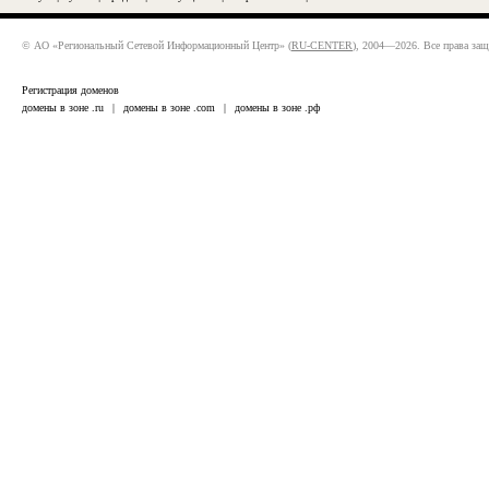
© АО «Региональный Сетевой Информационный Центр» (
RU-CENTER
), 2004—2026. Все права за
Регистрация доменов
домены в зоне .ru
|
домены в зоне .com
|
домены в зоне .рф