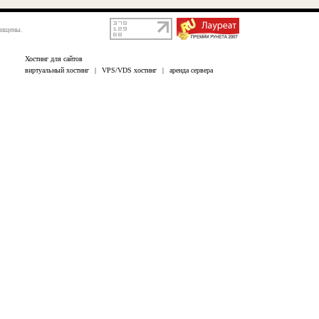
щищены.
Хостинг для сайтов
виртуальный хостинг
|
VPS/VDS хостинг
|
аренда сервера