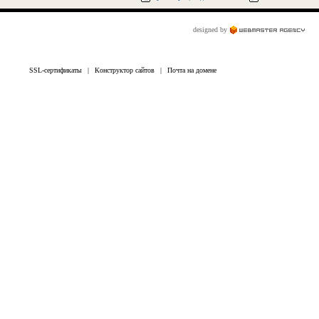
designed by
SSL-сертификаты
|
Конструктор сайтов
|
Почта на домене