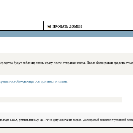
ПРОДАТЬ ДОМЕН
блокированы сразу после отправки заказа. После блокировки средств отказаться
страции освобождающегося доменного имени
.
) доллара США, установленному ЦБ РФ на дату окончания торгов. Долларовый эквивалент условной ден