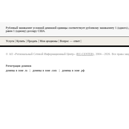
Рублевый эквивалент условной денежной единицы соответствует рублевому эквиваленту 1 (одного
равен 1 (одному) доллару США.
Услуги
|
Купить
|
Продать
|
Мои аукционы
|
Вопрос — ответ
|
© АО «Региональный Сетевой Информационный Центр» (
RU-CENTER
), 2004—2026. Все права за
Регистрация доменов
домены в зоне .ru
|
домены в зоне .com
|
домены в зоне .рф