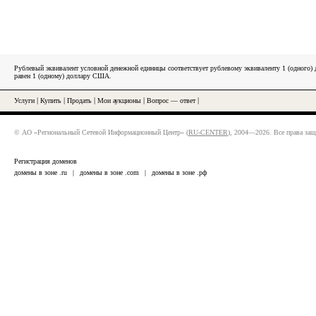
Рублевый эквивалент условной денежной единицы соответствует рублевому эквиваленту 1 (одного
равен 1 (одному) доллару США.
Услуги
|
Купить
|
Продать
|
Мои аукционы
|
Вопрос — ответ
|
© АО «Региональный Сетевой Информационный Центр» (
RU-CENTER
), 2004—2026. Все права за
Регистрация доменов
домены в зоне .ru
|
домены в зоне .com
|
домены в зоне .рф