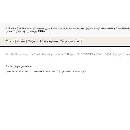
Рублевый эквивалент условной денежной единицы соответствует рублевому эквиваленту 1 (одного
равен 1 (одному) доллару США.
Услуги
|
Купить
|
Продать
|
Мои аукционы
|
Вопрос — ответ
|
© АО «Региональный Сетевой Информационный Центр» (
RU-CENTER
), 2004—2026. Все права за
Регистрация доменов
домены в зоне .ru
|
домены в зоне .com
|
домены в зоне .рф