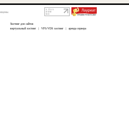
щищены.
Хостинг для сайтов
виртуальный хостинг
|
VPS/VDS хостинг
|
аренда сервера