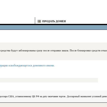
ПРОДАТЬ ДОМЕН
блокированы сразу после отправки заказа. После блокировки средств отказаться
страции освобождающегося доменного имени
.
) доллара США, установленному ЦБ РФ на дату окончания торгов. Долларовый эквивалент условной ден