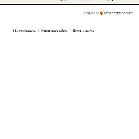
designed by
SSL-сертификаты
|
Конструктор сайтов
|
Почта на домене