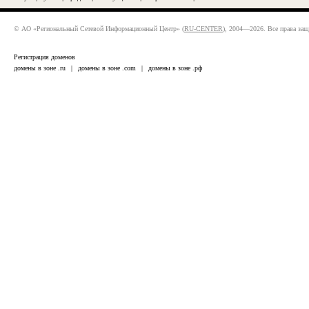
© АО «Региональный Сетевой Информационный Центр» (
RU-CENTER
), 2004—2026. Все права за
Регистрация доменов
домены в зоне .ru
|
домены в зоне .com
|
домены в зоне .рф