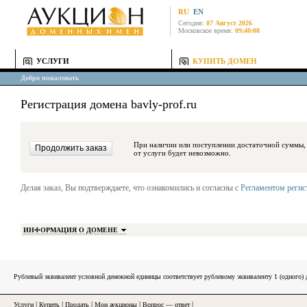
RU
EN
Сегодня:
07 Август 2026
Московское время:
09:40:08
УСЛУГИ
КУПИТЬ ДОМЕН
Добро пожаловать
Регистрация домена bavly-prof.ru
При наличии или поступлении достаточной суммы, средства будут за
от услуги будет невозможно.
Делая заказ, Вы подтверждаете, что ознакомились и согласны с
Регламентом реги
ИНФОРМАЦИЯ О ДОМЕНЕ
Рублевый эквивалент условной денежной единицы соответствует рублевому эквиваленту 1 (одного
Услуги
|
Купить
|
Продать
|
Мои аукционы
|
Вопрос — ответ
|