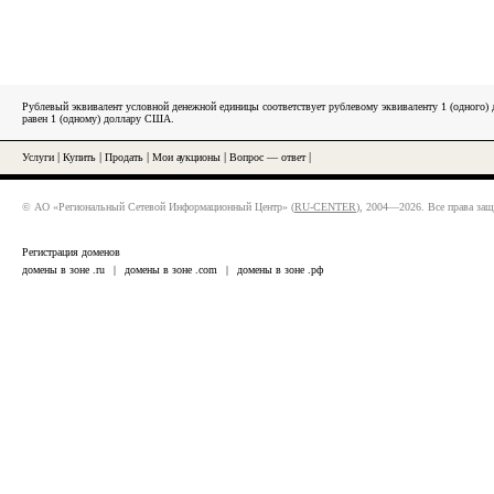
Рублевый эквивалент условной денежной единицы соответствует рублевому эквиваленту 1 (одного
равен 1 (одному) доллару США.
Услуги
|
Купить
|
Продать
|
Мои аукционы
|
Вопрос — ответ
|
© АО «Региональный Сетевой Информационный Центр» (
RU-CENTER
), 2004—2026. Все права за
Регистрация доменов
домены в зоне .ru
|
домены в зоне .com
|
домены в зоне .рф