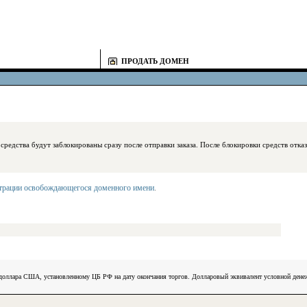
ПРОДАТЬ ДОМЕН
блокированы сразу после отправки заказа. После блокировки средств отказаться
страции освобождающегося доменного имени
.
) доллара США, установленному ЦБ РФ на дату окончания торгов. Долларовый эквивалент условной ден