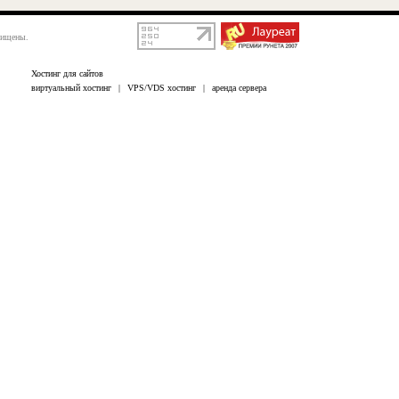
щищены.
Хостинг для сайтов
виртуальный хостинг
|
VPS/VDS хостинг
|
аренда сервера