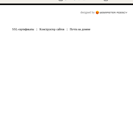
designed by
SSL-сертификаты
|
Конструктор сайтов
|
Почта на домене