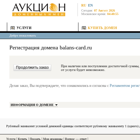
RU
EN
Сегодня:
07 Август 2026
Московское время:
04:40:55
УСЛУГИ
КУПИТЬ ДОМЕН
Добро пожаловать
Регистрация домена balans-card.ru
При наличии или поступлении достаточной суммы, средства будут за
от услуги будет невозможно.
Делая заказ, Вы подтверждаете, что ознакомились и согласны с
Регламентом реги
ИНФОРМАЦИЯ О ДОМЕНЕ
Рублевый эквивалент условной денежной единицы соответствует рублевому эквиваленту 1 (одного
Услуги
|
Купить
|
Продать
|
Мои аукционы
|
Вопрос — ответ
|