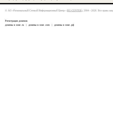
© АО «Региональный Сетевой Информационный Центр» (
RU-CENTER
), 2004—2026. Все права за
Регистрация доменов
домены в зоне .ru
|
домены в зоне .com
|
домены в зоне .рф