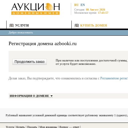
RU
EN
Сегодня:
08 Август 2026
Московское время:
17:41:57
УСЛУГИ
КУПИТЬ ДОМЕН
Добро пожаловать
Регистрация домена azbooki.ru
При наличии или поступлении достаточной суммы, средства будут за
от услуги будет невозможно.
Делая заказ, Вы подтверждаете, что ознакомились и согласны с
Регламентом реги
ИНФОРМАЦИЯ О ДОМЕНЕ
Рублевый эквивалент условной денежной единицы соответствует рублевому эквиваленту 1 (одного
Услуги
|
Купить
|
Продать
|
Мои аукционы
|
Вопрос — ответ
|