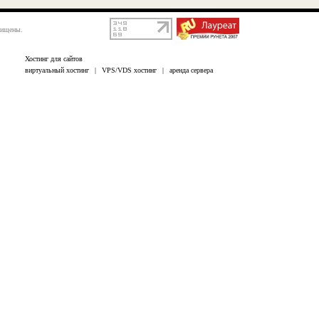
щищены.
Хостинг для сайтов
виртуальный хостинг
|
VPS/VDS хостинг
|
аренда сервера