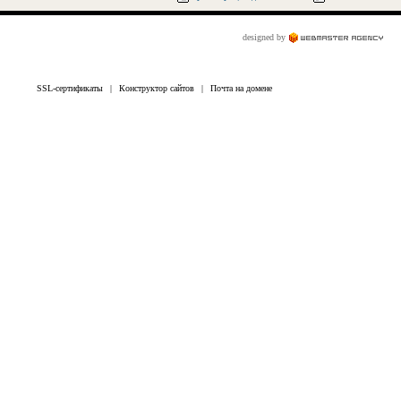
designed by
SSL-сертификаты
|
Конструктор сайтов
|
Почта на домене