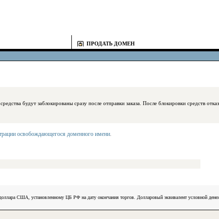
ПРОДАТЬ ДОМЕН
блокированы сразу после отправки заказа. После блокировки средств отказаться
страции освобождающегося доменного имени
.
) доллара США, установленному ЦБ РФ на дату окончания торгов. Долларовый эквивалент условной ден