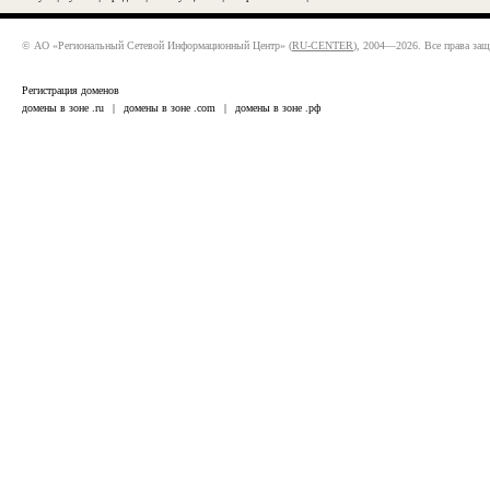
© АО «Региональный Сетевой Информационный Центр» (
RU-CENTER
), 2004—2026. Все права за
Регистрация доменов
домены в зоне .ru
|
домены в зоне .com
|
домены в зоне .рф