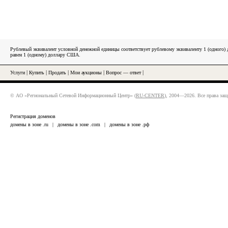
Рублевый эквивалент условной денежной единицы соответствует рублевому эквиваленту 1 (одного
равен 1 (одному) доллару США.
Услуги
|
Купить
|
Продать
|
Мои аукционы
|
Вопрос — ответ
|
© АО «Региональный Сетевой Информационный Центр» (
RU-CENTER
), 2004—2026. Все права за
Регистрация доменов
домены в зоне .ru
|
домены в зоне .com
|
домены в зоне .рф