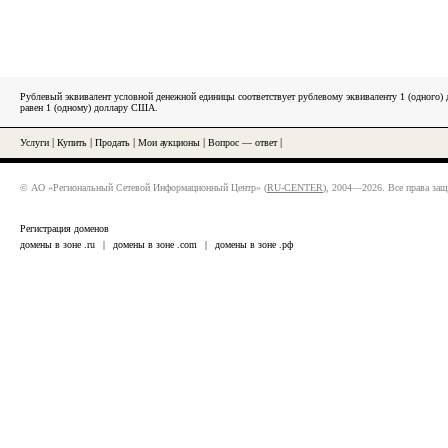
Рублевый эквивалент условной денежной единицы соответствует рублевому эквиваленту 1 (одного
равен 1 (одному) доллару США.
Услуги
|
Купить
|
Продать
|
Мои аукционы
|
Вопрос — ответ
|
© АО «Региональный Сетевой Информационный Центр» (
RU-CENTER
), 2004—2026. Все права за
Регистрация доменов
домены в зоне .ru
|
домены в зоне .com
|
домены в зоне .рф