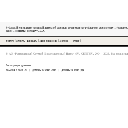
Рублевый эквивалент условной денежной единицы соответствует рублевому эквиваленту 1 (одного
равен 1 (одному) доллару США.
Услуги
|
Купить
|
Продать
|
Мои аукционы
|
Вопрос — ответ
|
© АО «Региональный Сетевой Информационный Центр» (
RU-CENTER
), 2004—2026. Все права за
Регистрация доменов
домены в зоне .ru
|
домены в зоне .com
|
домены в зоне .рф