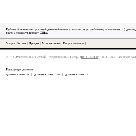
Рублевый эквивалент условной денежной единицы соответствует рублевому эквиваленту 1 (одного
равен 1 (одному) доллару США.
Услуги
|
Купить
|
Продать
|
Мои аукционы
|
Вопрос — ответ
|
© АО «Региональный Сетевой Информационный Центр» (
RU-CENTER
), 2004—2026. Все права за
Регистрация доменов
домены в зоне .ru
|
домены в зоне .com
|
домены в зоне .рф