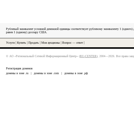
Рублевый эквивалент условной денежной единицы соответствует рублевому эквиваленту 1 (одного
равен 1 (одному) доллару США.
Услуги
|
Купить
|
Продать
|
Мои аукционы
|
Вопрос — ответ
|
© АО «Региональный Сетевой Информационный Центр» (
RU-CENTER
), 2004—2026. Все права за
Регистрация доменов
домены в зоне .ru
|
домены в зоне .com
|
домены в зоне .рф