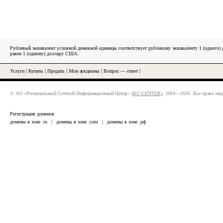
Рублевый эквивалент условной денежной единицы соответствует рублевому эквиваленту 1 (одного
равен 1 (одному) доллару США.
Услуги
|
Купить
|
Продать
|
Мои аукционы
|
Вопрос — ответ
|
© АО «Региональный Сетевой Информационный Центр» (
RU-CENTER
), 2004—2026. Все права за
Регистрация доменов
домены в зоне .ru
|
домены в зоне .com
|
домены в зоне .рф