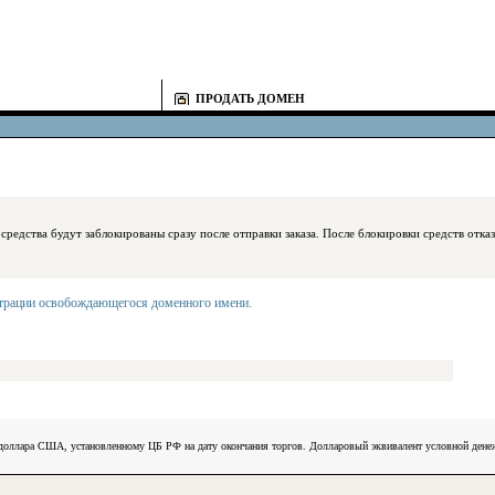
ПРОДАТЬ ДОМЕН
блокированы сразу после отправки заказа. После блокировки средств отказаться
страции освобождающегося доменного имени
.
) доллара США, установленному ЦБ РФ на дату окончания торгов. Долларовый эквивалент условной ден