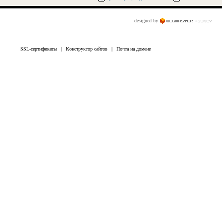
designed by
SSL-сертификаты
|
Конструктор сайтов
|
Почта на домене