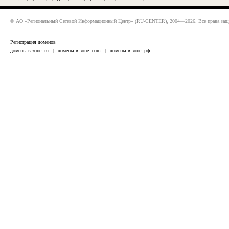
© АО «Региональный Сетевой Информационный Центр» (
RU-CENTER
), 2004—2026. Все права за
Регистрация доменов
домены в зоне .ru
|
домены в зоне .com
|
домены в зоне .рф