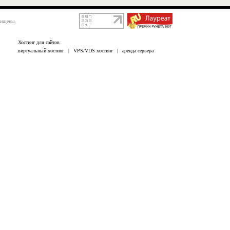
щищены.
Хостинг для сайтов
виртуальный хостинг
|
VPS/VDS хостинг
|
аренда сервера