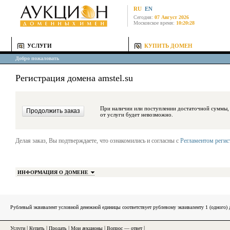
RU
EN
Сегодня:
07 Август 2026
Московское время:
10:20:28
УСЛУГИ
КУПИТЬ ДОМЕН
Добро пожаловать
Регистрация домена amstel.su
При наличии или поступлении достаточной суммы, средства будут за
от услуги будет невозможно.
Делая заказ, Вы подтверждаете, что ознакомились и согласны с
Регламентом реги
ИНФОРМАЦИЯ О ДОМЕНЕ
Рублевый эквивалент условной денежной единицы соответствует рублевому эквиваленту 1 (одного
Услуги
|
Купить
|
Продать
|
Мои аукционы
|
Вопрос — ответ
|