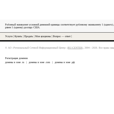
Рублевый эквивалент условной денежной единицы соответствует рублевому эквиваленту 1 (одного
равен 1 (одному) доллару США.
Услуги
|
Купить
|
Продать
|
Мои аукционы
|
Вопрос — ответ
|
© АО «Региональный Сетевой Информационный Центр» (
RU-CENTER
), 2004—2026. Все права за
Регистрация доменов
домены в зоне .ru
|
домены в зоне .com
|
домены в зоне .рф