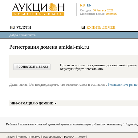
RU
EN
Сегодня:
06 Август 2026
Московское время:
20:30:46
УСЛУГИ
КУПИТЬ ДОМЕН
Добро пожаловать
Регистрация домена amidal-mk.ru
При наличии или поступлении достаточной суммы, средства будут за
от услуги будет невозможно.
Делая заказ, Вы подтверждаете, что ознакомились и согласны с
Регламентом реги
ИНФОРМАЦИЯ О ДОМЕНЕ
Рублевый эквивалент условной денежной единицы соответствует рублевому эквиваленту 1 (одного
Услуги
|
Купить
|
Продать
|
Мои аукционы
|
Вопрос — ответ
|