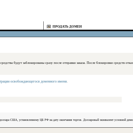
ПРОДАТЬ ДОМЕН
блокированы сразу после отправки заказа. После блокировки средств отказаться
страции освобождающегося доменного имени
.
) доллара США, установленному ЦБ РФ на дату окончания торгов. Долларовый эквивалент условной ден