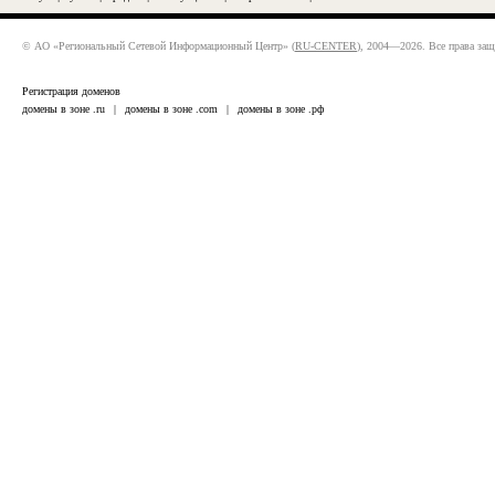
© АО «Региональный Сетевой Информационный Центр» (
RU-CENTER
), 2004—2026. Все права за
Регистрация доменов
домены в зоне .ru
|
домены в зоне .com
|
домены в зоне .рф