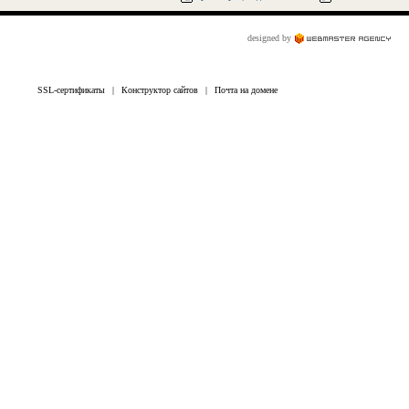
designed by
SSL-сертификаты
|
Конструктор сайтов
|
Почта на домене