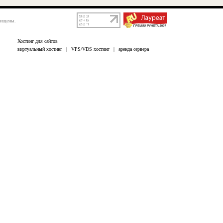
щищены.
Хостинг для сайтов
виртуальный хостинг
|
VPS/VDS хостинг
|
аренда сервера