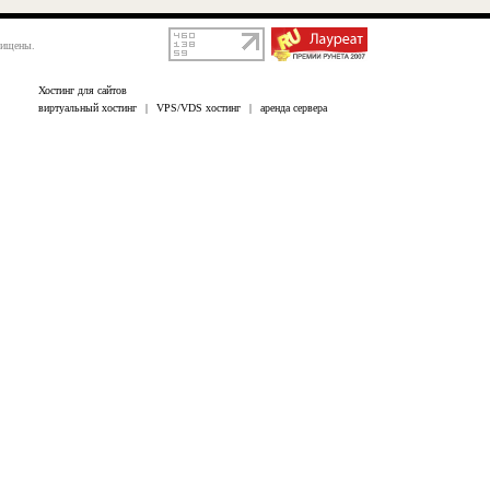
щищены.
Хостинг для сайтов
виртуальный хостинг
|
VPS/VDS хостинг
|
аренда сервера