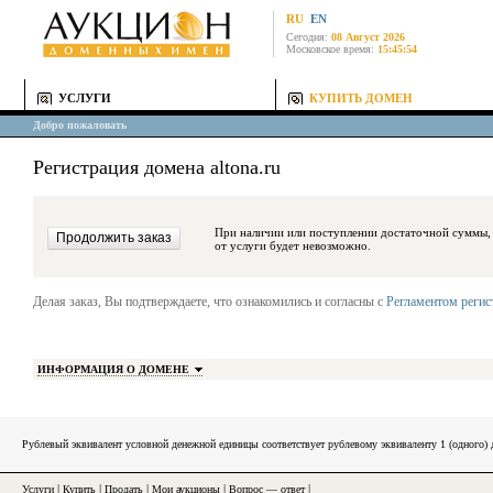
RU
EN
Сегодня:
08 Август 2026
Московское время:
15:45:54
УСЛУГИ
КУПИТЬ ДОМЕН
Добро пожаловать
Регистрация домена altona.ru
При наличии или поступлении достаточной суммы, средства будут за
от услуги будет невозможно.
Делая заказ, Вы подтверждаете, что ознакомились и согласны с
Регламентом реги
ИНФОРМАЦИЯ О ДОМЕНЕ
Рублевый эквивалент условной денежной единицы соответствует рублевому эквиваленту 1 (одного
Услуги
|
Купить
|
Продать
|
Мои аукционы
|
Вопрос — ответ
|