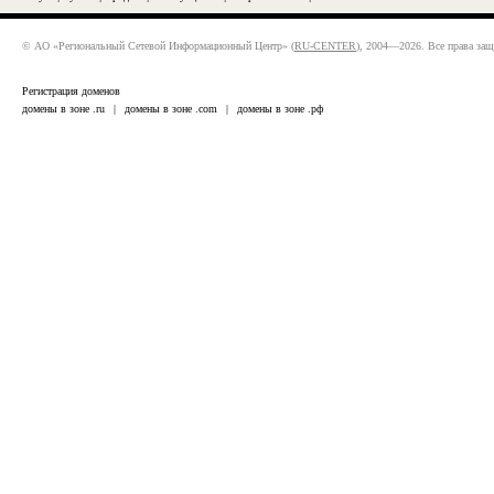
© АО «Региональный Сетевой Информационный Центр» (
RU-CENTER
), 2004—2026. Все права за
Регистрация доменов
домены в зоне .ru
|
домены в зоне .com
|
домены в зоне .рф