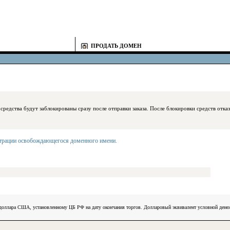
ПРОДАТЬ ДОМЕН
блокированы сразу после отправки заказа. После блокировки средств отказаться
страции освобождающегося доменного имени
.
) доллара США, установленному ЦБ РФ на дату окончания торгов. Долларовый эквивалент условной ден