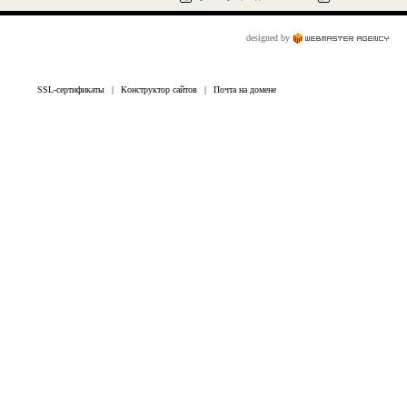
designed by
SSL-сертификаты
|
Конструктор сайтов
|
Почта на домене