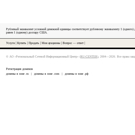
Рублевый эквивалент условной денежной единицы соответствует рублевому эквиваленту 1 (одного
равен 1 (одному) доллару США.
Услуги
|
Купить
|
Продать
|
Мои аукционы
|
Вопрос — ответ
|
© АО «Региональный Сетевой Информационный Центр» (
RU-CENTER
), 2004—2026. Все права за
Регистрация доменов
домены в зоне .ru
|
домены в зоне .com
|
домены в зоне .рф