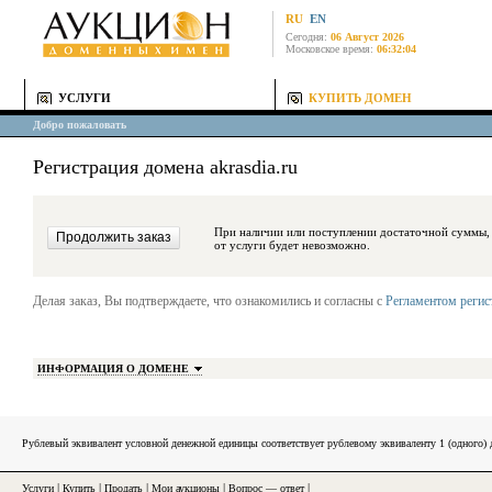
RU
EN
Сегодня:
06 Август 2026
Московское время:
06:32:04
УСЛУГИ
КУПИТЬ ДОМЕН
Добро пожаловать
Регистрация домена akrasdia.ru
При наличии или поступлении достаточной суммы, средства будут за
от услуги будет невозможно.
Делая заказ, Вы подтверждаете, что ознакомились и согласны с
Регламентом реги
ИНФОРМАЦИЯ О ДОМЕНЕ
Рублевый эквивалент условной денежной единицы соответствует рублевому эквиваленту 1 (одного
Услуги
|
Купить
|
Продать
|
Мои аукционы
|
Вопрос — ответ
|