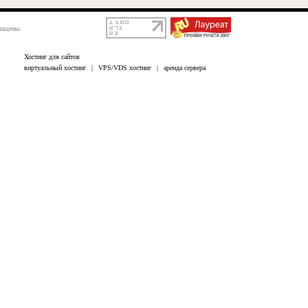
щищены.
Хостинг для сайтов
виртуальный хостинг
|
VPS/VDS хостинг
|
аренда сервера