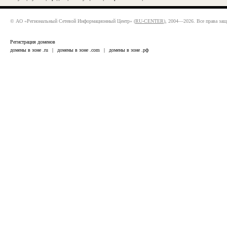
© АО «Региональный Сетевой Информационный Центр» (
RU-CENTER
), 2004—2026. Все права за
Регистрация доменов
домены в зоне .ru
|
домены в зоне .com
|
домены в зоне .рф