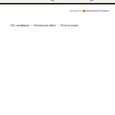
designed by
SSL-сертификаты
|
Конструктор сайтов
|
Почта на домене