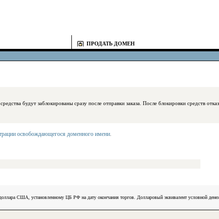
ПРОДАТЬ ДОМЕН
блокированы сразу после отправки заказа. После блокировки средств отказаться
страции освобождающегося доменного имени
.
) доллара США, установленному ЦБ РФ на дату окончания торгов. Долларовый эквивалент условной ден