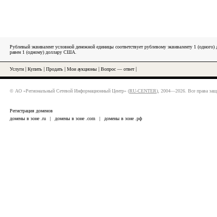
Рублевый эквивалент условной денежной единицы соответствует рублевому эквиваленту 1 (одного
равен 1 (одному) доллару США.
Услуги
|
Купить
|
Продать
|
Мои аукционы
|
Вопрос — ответ
|
© АО «Региональный Сетевой Информационный Центр» (
RU-CENTER
), 2004—2026. Все права за
Регистрация доменов
домены в зоне .ru
|
домены в зоне .com
|
домены в зоне .рф